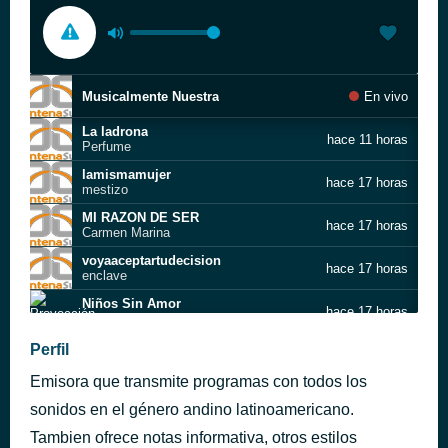
Musicalmente Nuestra
En vivo
La ladrona
hace 11 horas
Perfume
lamismamujer
hace 17 horas
mestizo
MI RAZON DE SER
hace 17 horas
Carmen Marina
voyaaceptartudecision
hace 17 horas
enclave
Niños Sin Amor
hace 17 horas
Proyección
Ya fuiste
Perfil
hace 17 horas
Surandino
Emisora que transmite programas con todos los
se fue el amor
hace 18 horas
suri
sonidos en el género andino latinoamericano.
Cumbia Sur Vico
Tambien ofrece notas informativa, otros estilos
hace 18 horas
SURANDINO