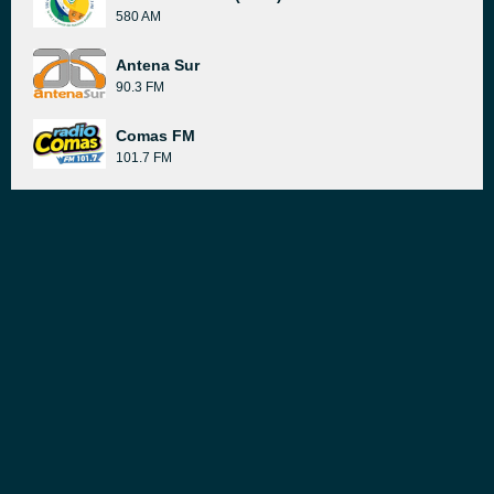
580 AM
Antena Sur
90.3 FM
Comas FM
101.7 FM