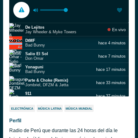
De Lejitos
En vivo
Jay Wheeler & Myke Towers
DtMF
hace 4 minutos
Bad Bunny
Salio El Sol
hace 7 minutos
Don Omar
Yonaguni
hace 17 minutos
Bad Bunny
Parte & Choke (Remix)
hace 33 minutos
Jombriel, DFZM & Jøtta
911
hace 37 minutos
Sech
Cuando no era cantante
hace 56 minutos
ELECTRÓNICA
MÚSICA LATINA
MÚSICA MUNDIAL
El Bogueto & Yung Beef
Estamos Bien
Perfil
hace 59 minutos
Bad Bunny
Radio de Perú que durante las 24 horas del día le
Un Finde | CROSSOVER #2
hace 1 hora
Big One, Emilia & Callejero Fino