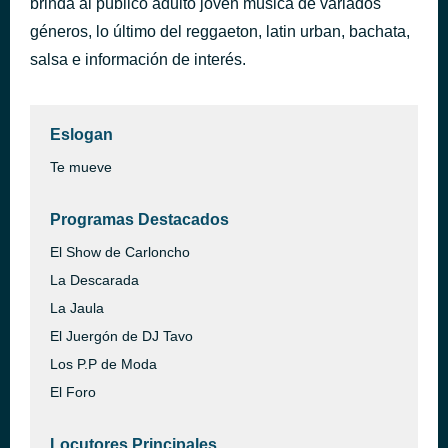
brinda al público adulto joven música de variados
Pam pam
géneros, lo último del reggaeton, latin urban, bachata,
hace 1 hora
Wisin & Yandel
salsa e información de interés.
Eslogan
Te mueve
Programas Destacados
El Show de Carloncho
La Descarada
La Jaula
El Juergón de DJ Tavo
Los P.P de Moda
El Foro
Locutores Principales