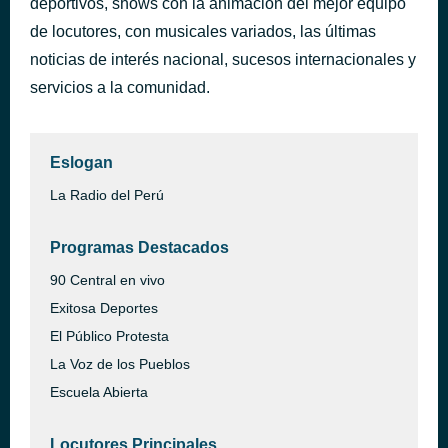
deportivos, shows con la animación del mejor equipo
Vengo Solterito
de locutores, con musicales variados, las últimas
hace 1 hora
Los Apus Del Perú
noticias de interés nacional, sucesos internacionales y
servicios a la comunidad.
Eslogan
La Radio del Perú
Programas Destacados
90 Central en vivo
Exitosa Deportes
El Público Protesta
La Voz de los Pueblos
Escuela Abierta
Locutores Principales