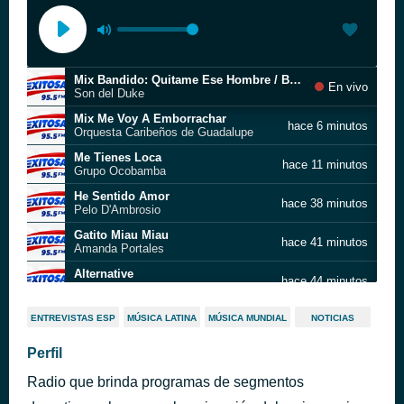
Mix Bandido: Quitame Ese Hombre / Bandido - En Vivo
En vivo
Son del Duke
Mix Me Voy A Emborrachar
hace 6 minutos
Orquesta Caribeños de Guadalupe
Me Tienes Loca
hace 11 minutos
Grupo Ocobamba
He Sentido Amor
hace 38 minutos
Pelo D'Ambrosio
Gatito Miau Miau
hace 41 minutos
Amanda Portales
Alternative
hace 44 minutos
Jincheng Zhang
No Me Dejes Herido
hace 44 minutos
ENTREVISTAS ESP
MÚSICA LATINA
MÚSICA MUNDIAL
NOTICIAS
Orquesta Caribeños de Guadalupe
WASAP EXITOSA
Perfil
hace 1 hora
Charlie André
Radio que brinda programas de segmentos
Imillatay
hace 1 hora
Damaris