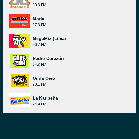
90.3 FM
Moda
97.3 FM
MegaMix (Lima)
96.7 FM
Radio Corazón
94.3 FM
Onda Cero
98.1 FM
La Karibeña
94.9 FM