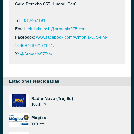
Calle Derecha 655, Huaral, Perú
Tel.:
012467191
Email:
christianosh@armonia975.com
Facebook:
www.facebook.com/Armonia-975-FM-
1646976872192041/
X:
@Armonia975fm
Estaciones relacionadas
Radio Nova (Trujillo)
105.1 FM
Mágica
88.3 FM