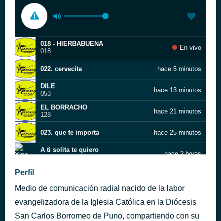
018 - HIERBABUENA
En vivo
018
022. cervecita
hace 5 minutos
DILE
hace 13 minutos
053
EL BORRACHO
hace 21 minutos
128
023. que te importa
hace 25 minutos
A ti solita te quiero
hace 2 horas
Yma Sumac
Perfil
008. AMOR DE POBRE ...................................´ PRINCIPE SANDINO (CONCIERTO BOLIVIA)
hace 5 horas
Medio de comunicación radial nacido de la labor
COLEGIALITA DEL COMERCIO
hace 5 horas
026.
evangelizadora de la Iglesia Católica en la Diócesis
NOCHE DE LUNA
San Carlos Borromeo de Puno, compartiendo con su
hace 5 horas
015