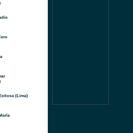
M
adio
Cero
a
mar
M
Exitosa (Lima)
María