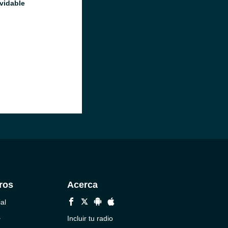
lvidable
ros
Acerca
al
a
Incluir tu radio