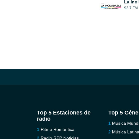
La Ino
93.7 FM
Top 5 Estaciones de
Top 5 Géne
radio
Música Mundi
Ritmo Romántica
Música Latin
Radio RPP Noticias