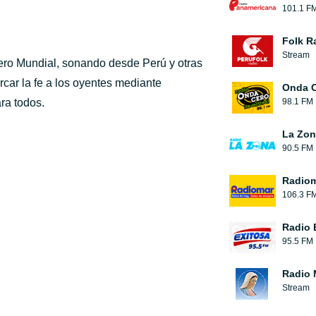
101.1 F
Folk R
Stream
ro Mundial, sonando desde Perú y otras
ar la fe a los oyentes mediante
Onda 
ra todos.
98.1 FM
La Zon
90.5 FM
Radio
106.3 F
Radio 
95.5 FM
Radio 
Stream