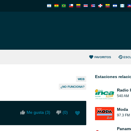
FAVORITOS
ESC
Estaciones relac
WEB
¿NO FUNCIONA?
Radio 
540 AM
Moda
Me gusta (
3
)
(
0
)
97.3 FM
Paname