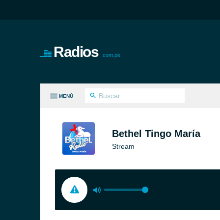
Radios
.com.pe
MENÚ
S GÉNEROS
Bethel Tingo María
Stream