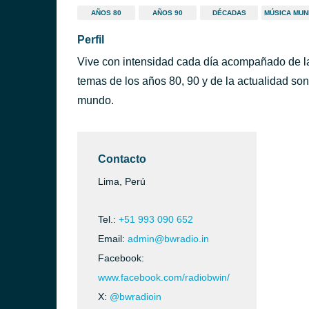
AÑOS 80
AÑOS 90
DÉCADAS
MÚSICA MUN
Perfil
Vive con intensidad cada día acompañado de l
temas de los años 80, 90 y de la actualidad s
mundo.
Contacto
Lima, Perú
Tel.:
+51 993 090 652
Email:
admin@bwradio.in
Facebook:
www.facebook.com/radiobwin/
X:
@bwradioin