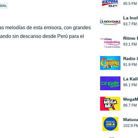
95.5 FM
DIAL
La Ino
93.7 FM
as melodías de esta emisora, con grandes
onando sin descanso desde Perú para el
Ritmo 
93.1 FM
Radio 
91.9 FM
La Kal
96.1 FM
MegaMi
96.7 FM
Matuc
102.9 F