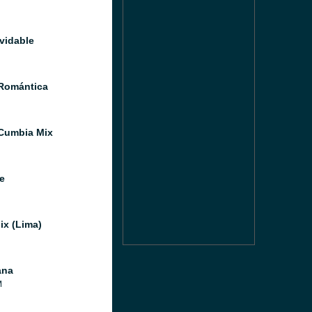
lvidable
Romántica
Cumbia Mix
le
x (Lima)
ana
M