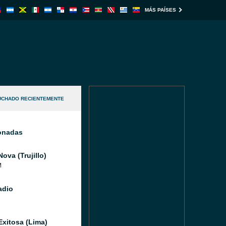
MÁS PAÍSES
UCHADO RECIENTEMENTE
ionadas
ova (Trujillo)
M
adio
Exitosa (Lima)