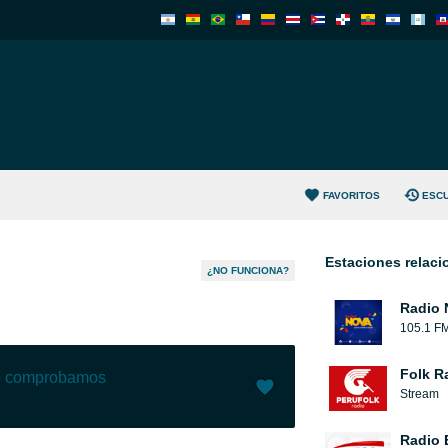
FAVORITOS
ESC
Estaciones relac
¿NO FUNCIONA?
Radio N
105.1 F
Folk R
lo comprobamos
Stream
Me gusta (
4
)
(
0
)
Radio 