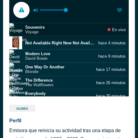
Souvenirs
En vivo
Voyage
Not Available Right Now Not Available Right Now
hace 4 minutos
Modern Love
hace 9 minutos
David Bowie
One Way Or Another
hace 17 minutos
Blondie
The Difference
hace 26 minutos
The Wallflowers
Everybody
hace 30 minutos
DJ Bobo
Pronta Entrega
hace 36 minutos
OLDIES
Virus
Smells Like Teen Spirit
Perfil
hace 41 minutos
Nirvana
Emisora que reinicia su actividad tras una etapa de
Bizarre Love Triangle (Shep’s 12″ alternate mix)
hace 44 minutos
New Order