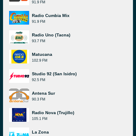
91.9 FM
Radio Cumbia Mix
91.9 FM
Radio Uno (Tacna)
93.7 FM
Matucana
102.9 FM
Studio 92 (San Isidro)
92.5 FM
Antena Sur
90.3 FM
Radio Nova (Trujillo)
105.1 FM
La Zona