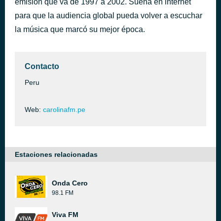
emisión que va de 1997 a 2002. Suena en internet
Let's Groove
para que la audiencia global pueda volver a escuchar
hace 48 minutos
Earth, Wind & Fire
la música que marcó su mejor época.
Contacto
Peru
Web:
carolinafm.pe
Estaciones relacionadas
Onda Cero
98.1 FM
Viva FM