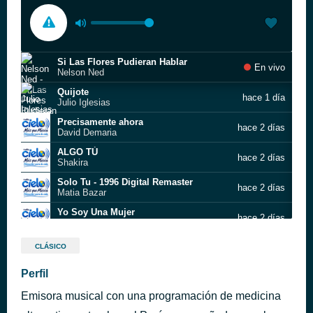
Si Las Flores Pudieran Hablar
En vivo
Nelson Ned
Quijote
hace 1 día
Julio Iglesias
Precisamente ahora
hace 2 días
David Demaria
ALGO TÚ
hace 2 días
Shakira
Solo Tu - 1996 Digital Remaster
hace 2 días
Matia Bazar
Yo Soy Una Mujer
hace 2 días
Maggie Carles
30 Horas
hace 2 días
CLÁSICO
Ezio Oliva
Mi Hombre - 2008 - Remaster;
Perfil
hace 2 días
Pandora X
Emisora musical con una programación de medicina
Enamorarte Mil Veces
hace 2 días
Fonseca