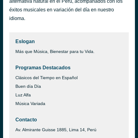
alternativa natural en el Perú, acompañados con los
Payaso
éxitos musicales en variación del día en nuestro
hace 2 días
José José
idioma.
Eslogan
Más que Música, Bienestar para tu Vida.
Programas Destacados
Clásicos del Tiempo en Español
Buen día Día
Luz Alfa
Música Variada
Contacto
Av. Almirante Guisse 1885, Lima 14, Perú