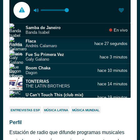
Samba de Janeiro
En vivo
Banda Isabel
Flaca
hace 27 segundos
Andrés Calamaro
Fue Su Primera Vez
hace 3 minutos
Galy Galiano
Boom Chaka
hace 10 minutos
Dagon
TONTERIAS
hace 14 minutos
THE LATIN BROTHERS
U Can’t Touch This (club mix)
hace 19 minutos
MC Hammer
Apriétala
hace 23 minutos
ENTREVISTAS ESP
MÚSICA LATINA
MÚSICA MUNDIAL
Alvaro Pava
Moscu
Perfil
hace 29 minutos
Georgie Dann
Estación de radio que difunde programas musicales
More, More, More
hace 37 minutos
Tanaka