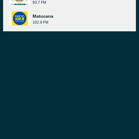
93.7 FM
Matucana
102.9 FM