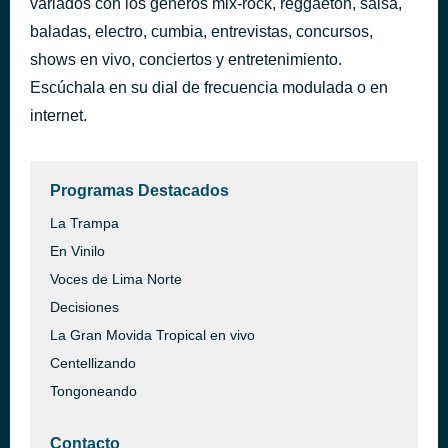
variados con los géneros mix-rock, reggaeton, salsa,
Como Te Hago Entender
baladas, electro, cumbia, entrevistas, concursos,
hace 41 minutos
Roberto Roena
shows en vivo, conciertos y entretenimiento.
Escúchala en su dial de frecuencia modulada o en
internet.
Programas Destacados
La Trampa
En Vinilo
Voces de Lima Norte
Decisiones
La Gran Movida Tropical en vivo
Centellizando
Tongoneando
Contacto