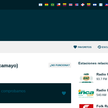
FAVORITOS
ESC
Estaciones relac
lcamayo)
¿NO FUNCIONA?
Radio 
93.7 FM
Radio 
lo comprobamos
540 AM
Me gusta (
5
)
(
0
)
Folk R