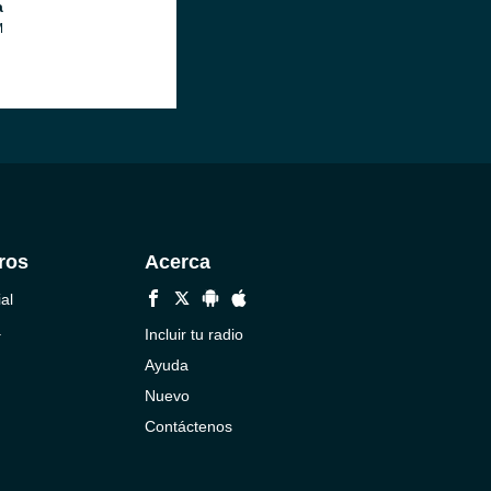
a
M
ros
Acerca
al
a
Incluir tu radio
Ayuda
Nuevo
Contáctenos