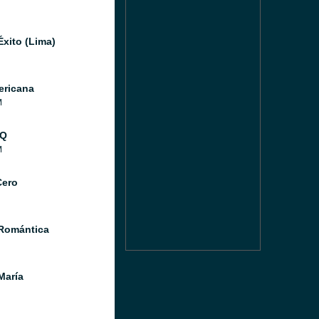
Éxito (Lima)
ricana
M
 Q
M
Cero
Romántica
María