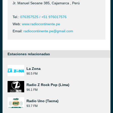
Jr. Manuel Seoane 385, Cajamarca , Perú
Tel.:
076357525 / +51 976017576
Web:
www.radiocontinente.pe
Email:
radiocontinente.pe@gmail.com
Estaciones relacionadas
La Zona
90.5 FM
Radio Z Rock Pop (Lima)
96.1 FM
Radio Uno (Tacna)
93.7 FM