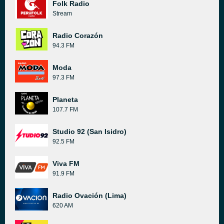
Folk Radio
Stream
Radio Corazón
94.3 FM
Moda
97.3 FM
Planeta
107.7 FM
Studio 92 (San Isidro)
92.5 FM
Viva FM
91.9 FM
Radio Ovación (Lima)
620 AM