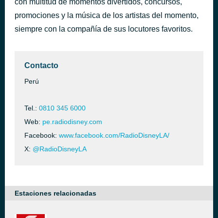
con multitud de momentos divertidos, concursos,
Dia de Enero
promociones y la música de los artistas del momento,
hace 37 minutos
Shakira
siempre con la compañía de sus locutores favoritos.
Contacto
Perú
Tel.:
0810 345 6000
Web:
pe.radiodisney.com
Facebook:
www.facebook.com/RadioDisneyLA/
X:
@RadioDisneyLA
Estaciones relacionadas