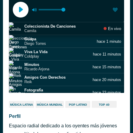
Coleccionista De Canciones
En vivo
Camila
Guapa
hace 1 minuto
Diego Torres
Viva La Vida
hace 11 minutos
Coldplay
Minutos
hace 15 minutos
Ricardo Arjona
Amigos Con Derechos
hace 20 minutos
Reik
Fotografía
hace 23 minutos
Juanes
Calma - Remix
hace 27 minutos
MÚSICA LATINA
MÚSICA MUNDIAL
POP LATINO
TOP 40
Pedro Capó
A Quien Le Importa
Perfil
hace 30 minutos
Thalía
Espacio radial dedicado a los oyentes más jóvenes
Can't Get You out of My Head
hace 33 minutos
Kylie Minogue