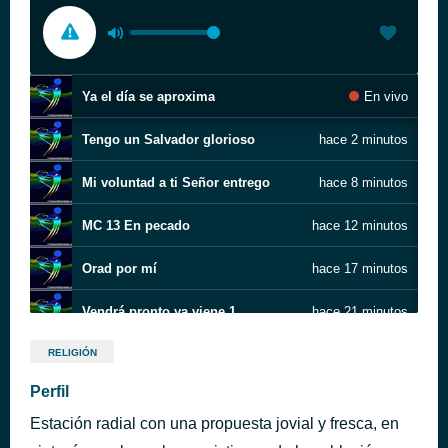
Ya el día se aproxima
En vivo
Tengo un Salvador glorioso
hace 2 minutos
Mi voluntad a ti Señor entrego
hace 8 minutos
MC 13 En pecado
hace 12 minutos
Orad por mí
hace 17 minutos
Vendrá pronto ya viene 1
hace 21 minutos
Pronto Jesús Volverá Cuarteto Mensajeros
hace 26 minutos
RELIGIÓN
Perfil
Castillo Fuerte
hace 29 minutos
Estación radial con una propuesta jovial y fresca, en
Perdido fui a mi Jesus
hace 34 minutos