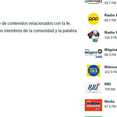
93.7 FM
Radio 
89.7 FM
 de contenidos relacionados con la fe,
os miembros de la comunidad y la palabra
Radio 
104.3 F
Mágic
88.3 FM
Matuc
102.9 F
RRI
700 AM
Moda
97.3 FM