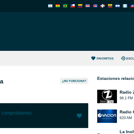
FAVORITOS
ESC
Estaciones relac
ta
¿NO FUNCIONA?
Radio 
96.1 FM
Radio 
lo comprobamos
620 AM
Me gusta (
1
)
(
0
)
La Ino