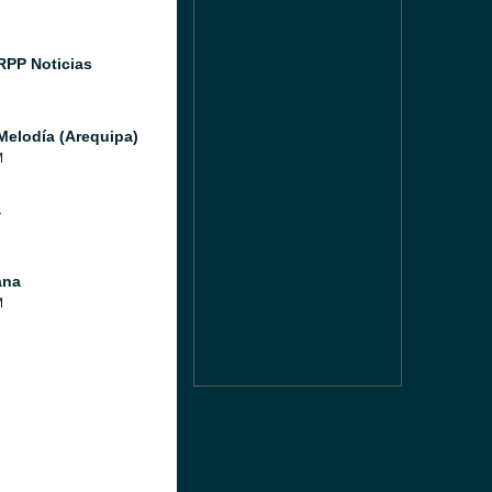
RPP Noticias
Melodía (Arequipa)
M
a
ana
M