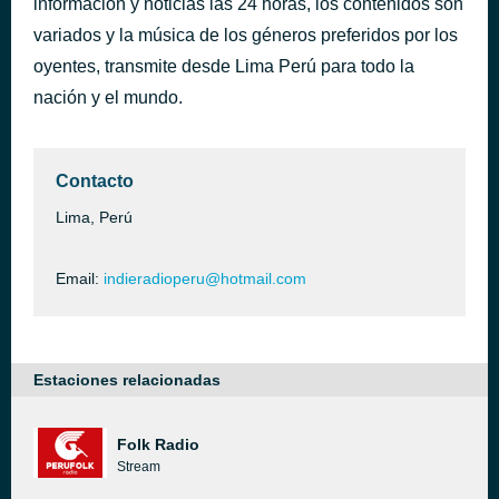
información y noticias las 24 horas, los contenidos son
Kool Thing
variados y la música de los géneros preferidos por los
hace 37 minutos
Sonic Youth
oyentes, transmite desde Lima Perú para todo la
nación y el mundo.
Contacto
Lima, Perú
Email:
indieradioperu@hotmail.com
Estaciones relacionadas
Folk Radio
Stream