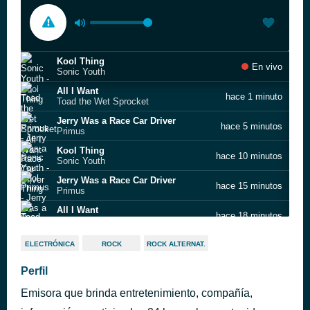
Kool Thing
En vivo
Sonic Youth
All I Want
hace 1 minuto
Toad the Wet Sprocket
Jerry Was a Race Car Driver
hace 5 minutos
Primus
Kool Thing
hace 10 minutos
Sonic Youth
Jerry Was a Race Car Driver
hace 15 minutos
Primus
All I Want
hace 18 minutos
Toad the Wet Sprocket
Kool Thing
hace 22 minutos
ELECTRÓNICA
ROCK
ROCK ALTERNAT.
Sonic Youth
Jerry Was a Race Car Driver
Perfil
hace 27 minutos
Primus
Emisora que brinda entretenimiento, compañía,
Buddy Holly
hace 32 minutos
Weezer