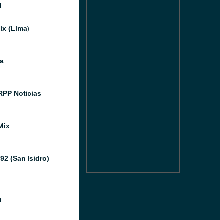
M
x (Lima)
a
RPP Noticias
Mix
92 (San Isidro)
M