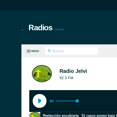
Radios
.com.pe
MENÚ
S GÉNEROS
Radio Jelvi
92.3 FM