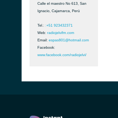
Calle el maestro No 613, San
Ignacio, Cajamarca, Perú
Tel.:
:+51 923432371
Web:
radiojelvifm.com
Email:
espas801@hotmail.com
Facebook:
www.facebook.com/radiojelvi/