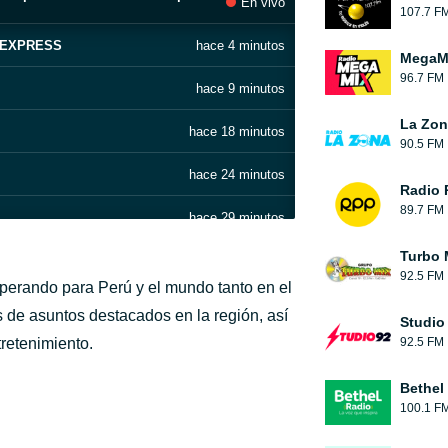
En vivo
107.7 F
 EXPRESS
hace 4 minutos
MegaMi
96.7 FM
hace 9 minutos
La Zon
hace 18 minutos
90.5 FM
hace 24 minutos
Radio 
89.7 FM
hace 29 minutos
Turbo 
hace 34 minutos
92.5 FM
perando para Perú y el mundo tanto en el
hace 38 minutos
s de asuntos destacados en la región, así
Studio 
tretenimiento.
92.5 FM
hace 47 minutos
Bethel
hace 54 minutos
100.1 F