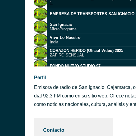
1.
EMPRESA DE TRANSPORTES SAN IGNACIO
San Ignacio
MicroPrograma
Vivir Lo Nuestro
India
CORAZON HERIDO (Oficial Video) 2025
ZAFIRO SENSUAL
FONDO NUEVO STUDIO 97
SPOT FITOCENTER BC.J.SI. SAO PALMETO
Perfil
06.
Emisora de radio de San Ignacio, Cajamarca, o
Canto a la vida
Grupo 5
dial 92.3 FM como en su sitio web. Ofrece nota
felicidades
como noticias nacionales, cultura, análisis y en
103.-PRIVADOS
Lágrimas de Amor - (clip oficial) 2024
Corazón Sensual
Contacto