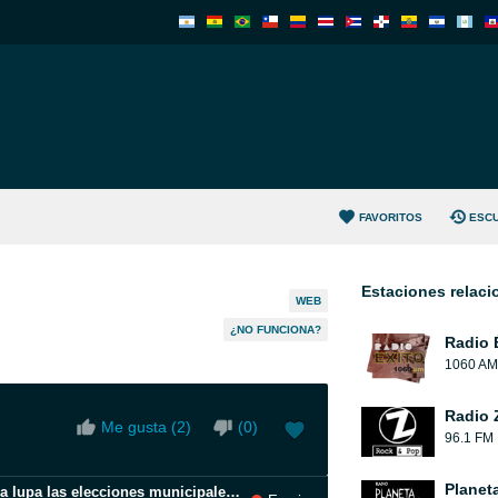
FAVORITOS
ESC
Estaciones relac
WEB
¿NO FUNCIONA?
Radio 
1060 AM
Radio 
Me gusta (
2
)
(
0
)
96.1 FM
Planet
Reelección encubierta_ 51 casos ponen bajo la lupa las elecciones municipales y regionales