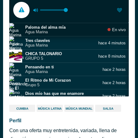
Paloma del alma mía
En vivo
Agua Marina
Tres claveles
hace 4 minutos
Agua Marina
CHICA TALONARIO
hace 8 minutos
GRUPO 5
Pensando en ti
hace 2 horas
Agua Marina
El Ritmo de Mi Corazon
hace 2 horas
Grupo 5
Dios mío has que me enamore
hace 2 horas
Armonía 10
Quise morir
hace 2 horas
CUMBIA
MÚSICA LATINA
MÚSICA MUNDIAL
SALSA
Armonía 10
Qué no daría
Perfil
hace 4 horas
Armonía 10
Con una oferta muy entretenida, variada, llena de
Herido corazón
hace 4 horas
Armonía 10