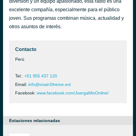
diversión y un equipo apasionado, esta radio es una
Corazón Sufrido
excelente compañía, especialmente para el público
hace 4 horas
Armonía 10
joven. Sus programas combinan música, actualidad y
otros asuntos de interés.
Contacto
Perú
Tel.:
+51 955 437 120
Email:
info@onair2theme.ext
Facebook:
www.facebook.com/JuergaMixOnline/
Estaciones relacionadas