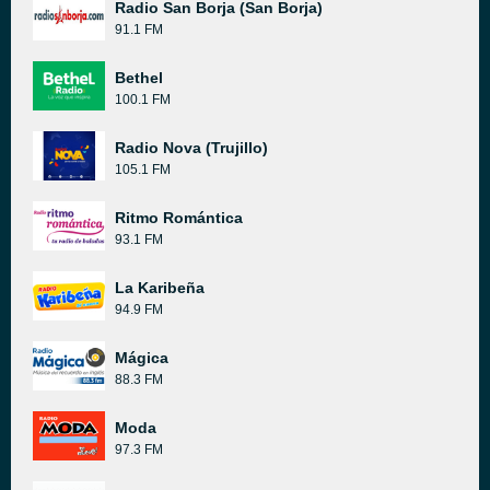
Radio San Borja (San Borja)
91.1 FM
Bethel
100.1 FM
Radio Nova (Trujillo)
105.1 FM
Ritmo Romántica
93.1 FM
La Karibeña
94.9 FM
Mágica
88.3 FM
Moda
97.3 FM