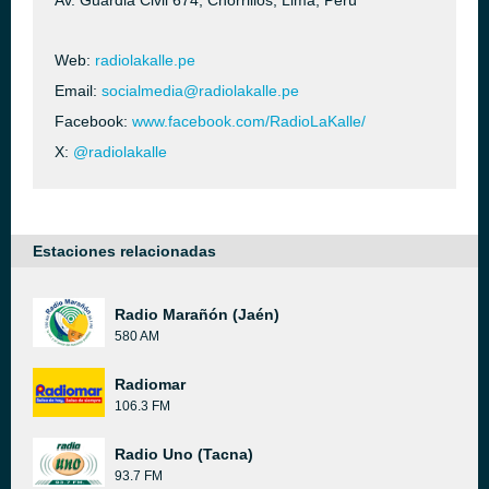
Av. Guardia Civil 674, Chorrillos, Lima, Perú
Web:
radiolakalle.pe
Email:
socialmedia@radiolakalle.pe
Facebook:
www.facebook.com/RadioLaKalle/
X:
@radiolakalle
Estaciones relacionadas
Radio Marañón (Jaén)
580 AM
Radiomar
106.3 FM
Radio Uno (Tacna)
93.7 FM