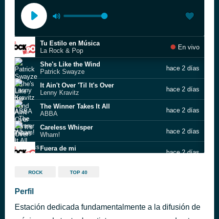
Tu Estilo en Música
En vivo
La Rock & Pop
She's Like the Wind
hace 2 días
Patrick Swayze
It Ain't Over 'Til It's Over
hace 2 días
Lenny Kravitz
The Winner Takes It All
hace 2 días
ABBA
Careless Whisper
hace 2 días
Wham!
Fuera de mi
hace 2 días
La Ley
Truly, Madly, Deeply
hace 2 días
ROCK
TOP 40
Savage Garden
Lady Lady Lady
Perfil
hace 2 días
Joe Esposito
Estación dedicada fundamentalmente a la difusión de
Since I Don't Have You
hace 2 días
Guns N' Roses