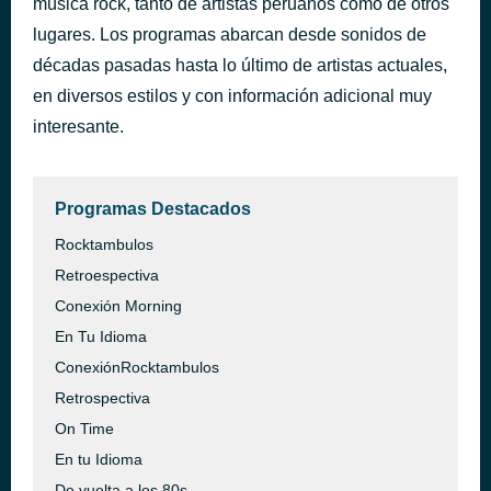
música rock, tanto de artistas peruanos como de otros
Can't Fight This Feeling
lugares. Los programas abarcan desde sonidos de
hace 2 días
REO Speedwagon
décadas pasadas hasta lo último de artistas actuales,
en diversos estilos y con información adicional muy
interesante.
Programas Destacados
Rocktambulos
Retroespectiva
Conexión Morning
En Tu Idioma
ConexiónRocktambulos
Retrospectiva
On Time
En tu Idioma
De vuelta a los 80s