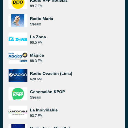
Radio RPP Noticias
89.7 FM
Radio María
Stream
La Zona
90.5 FM
Mágica
88.3 FM
Radio Ovación (Lima)
620 AM
Generación KPOP
Stream
La Inolvidable
93.7 FM