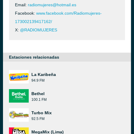
Email:
radiomujeres@hotmail.es
Facebook:
www.facebook.com/Radiomujeres-
173002139417162/
X:
@RADIOMUJERES
Estaciones relacionadas
La Karibeña
94.9 FM
Bethel
100.1 FM
Turbo Mix
92.5 FM
MegaMix (Lima)