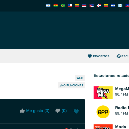
FAVORITOS
ESC
Estaciones relac
WEB
¿NO FUNCIONA?
MegaMi
96.7 FM
Radio 
Me gusta (
3
)
(
0
)
89.7 FM
Moda