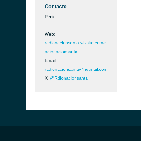
Contacto
Perú
Web:
radionacionsanta.wixsite.com/r
adionacionsanta
Email:
radionacionsanta@hotmail.com
X:
@Rdionacionsanta