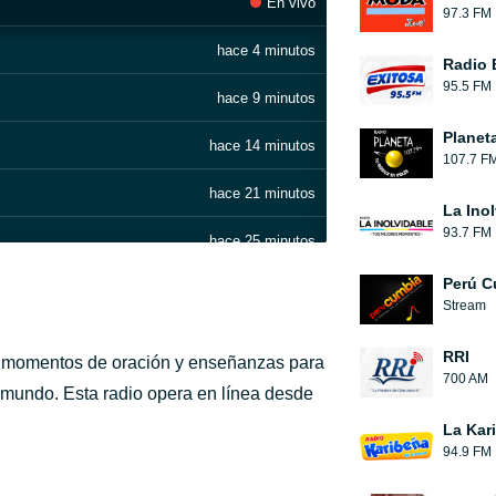
En vivo
97.3 FM
hace 4 minutos
Radio 
95.5 FM
hace 9 minutos
Planet
hace 14 minutos
107.7 F
hace 21 minutos
La Ino
93.7 FM
hace 25 minutos
Perú C
hace 31 minutos
Stream
hace 42 minutos
RRI
n momentos de oración y enseñanzas para
700 AM
hace 47 minutos
el mundo. Esta radio opera en línea desde
La Kar
hace 52 minutos
94.9 FM