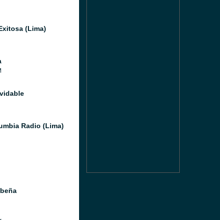
Exitosa (Lima)
a
M
lvidable
umbia Radio (Lima)
ibeña