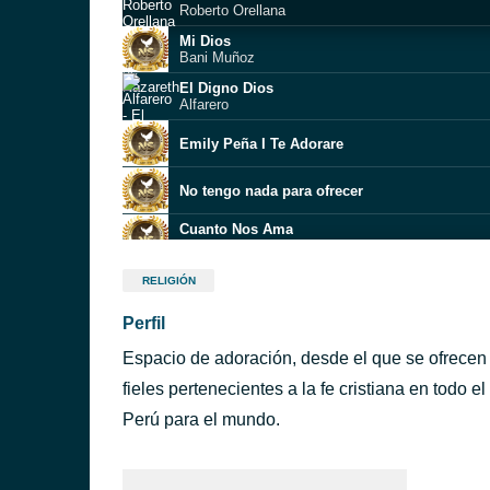
Roberto Orellana
Mi Dios
Bani Muñoz
El Digno Dios
Alfarero
Emily Peña I Te Adorare
No tengo nada para ofrecer
Cuanto Nos Ama
Hugo Almanza
Propósito ft Abigail Mateo.
RELIGIÓN
Estamos De Fiesta Con Jesús
Perfil
Salmo 34
Katherine Cordero
Espacio de adoración, desde el que se ofrece
Yo voy adorar
Melissa
fieles pertenecientes a la fe cristiana en todo 
Yo me rindo a Él
Perú para el mundo.
G316