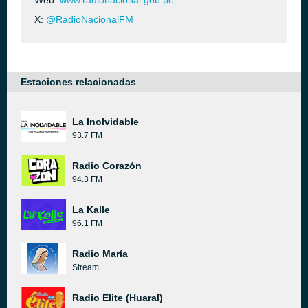
Web:
www.radionacional.gob.pe
X:
@RadioNacionalFM
Estaciones relacionadas
La Inolvidable
93.7 FM
Radio Corazón
94.3 FM
La Kalle
96.1 FM
Radio María
Stream
Radio Elite (Huaral)