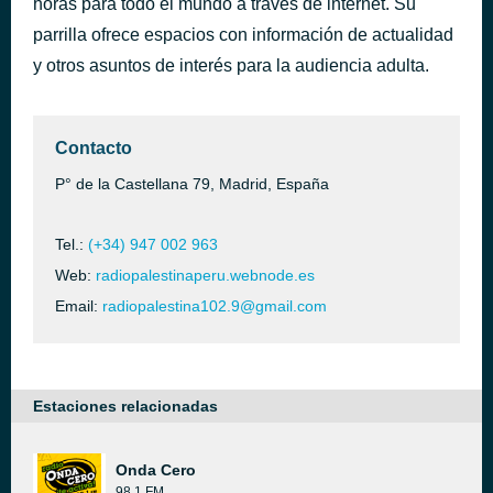
horas para todo el mundo a través de internet. Su
parrilla ofrece espacios con información de actualidad
wili 23
hace 7 horas
y otros asuntos de interés para la audiencia adulta.
Contacto
P° de la Castellana 79, Madrid, España
Tel.:
(+34) 947 002 963
Web:
radiopalestinaperu.webnode.es
Email:
radiopalestina102.9@gmail.com
Estaciones relacionadas
Onda Cero
98.1 FM