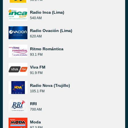
Radio Inca (Lima)
540 AM
Radio Ovación (Lima)
620 AM
Ritmo Romántica
93.1 FM
Viva FM
91.9 FM
Radio Nova (Trujillo)
105.1 FM
RRI
700 AM
Moda
97.3 FM