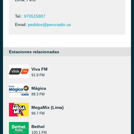
Tel.:
970515807
Email:
pedidos@peruradio.us
Estaciones relacionadas
Viva FM
91.9 FM
Mágica
88.3 FM
MegaMix (Lima)
96.7 FM
Bethel
100.1 FM