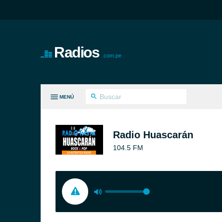
Radios
.com.pe
MENÚ
S GÉNEROS
Radio Huascarán
104.5 FM