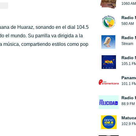
1060 AM
Radio 
580 AM
uana de Huaraz, sonando en el dial 104.5
o el mundo. Su parrilla va dirigida a la
Radio 
la música, compartiendo estilos como pop
Stream
Radio N
105.1 F
Paname
101.1 F
Radio 
88.9 FM
Matuc
102.9 F