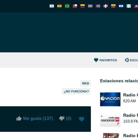
FAVORITOS
ESC
Estaciones relac
WEB
¿NO FUNCIONA?
Radio 
620 AM
Radio 
Me gusta (
137
)
(
0
)
103.9 F
Radio 