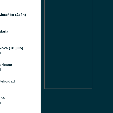
Marañón (Jaén)
María
ova (Trujillo)
M
ricana
M
Felicidad
ana
M