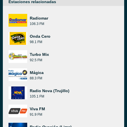
Estaciones relacionadas
Radiomar
106.3 FM
Onda Cero
98.1 FM
Turbo Mix
92.5 FM
Mágica
88.3 FM
Radio Nova (Trujillo)
105.1 FM
Viva FM
91.9 FM