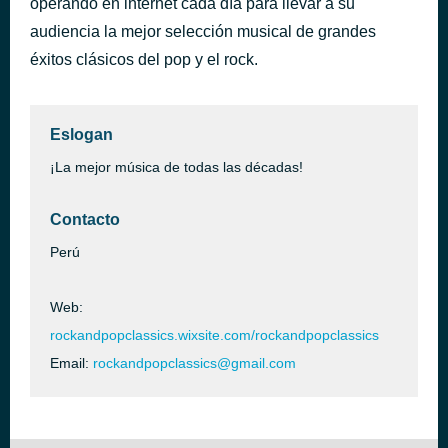
operando en internet cada día para llevar a su
Don't Speak
audiencia la mejor selección musical de grandes
hace 46 minutos
No Doubt
éxitos clásicos del pop y el rock.
Eslogan
¡La mejor música de todas las décadas!
Contacto
Perú
Web:
rockandpopclassics.wixsite.com/rockandpopclassics
Email:
rockandpopclassics@gmail.com