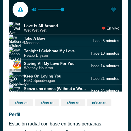
Love Is All Around
En vivo
Wet Wet Wet
Take A Bow
hace 5 minutos
Madonna
Tonight I Celebrate My Love
hace 10 minutos
Peabo Bryson
Saving All My Love For You
hace 14 minutos
Whitney Houston
Keep On Loving You
hace 21 minutos
REO Speedwagon
Senza una donna (Without a Woman)
hace 26 minutos
Zucchero & Paul Young
Look What You've Done
hace 32 minutos
AÑOS 70
AÑOS 80
AÑOS 90
DÉCADAS
Jet
That’s What Friends Are For
Perfil
hace 36 minutos
Dionne Warwick
Estación radial con base en tierras peruanas,
Will You Be There
hace 41 minutos
Michael Jackson