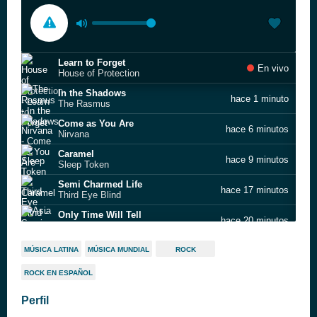
Learn to Forget
En vivo
House of Protection
In the Shadows
hace 1 minuto
The Rasmus
Come as You Are
hace 6 minutos
Nirvana
Caramel
hace 9 minutos
Sleep Token
Semi Charmed Life
hace 17 minutos
Third Eye Blind
Only Time Will Tell
hace 20 minutos
Asia
Enough
hace 25 minutos
MÚSICA LATINA
MÚSICA MUNDIAL
ROCK
Jeff Tweedy
ROCK EN ESPAÑOL
Scar Tissue
hace 28 minutos
Red Hot Chili Peppers
Perfil
Bohemian Rhapsody
hace 33 minutos
Queen