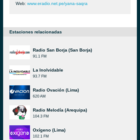
Web:
www.eradio.net.pe/yana-saqra
Estaciones relacionadas
Radio San Borja (San Borja)
91.1 FM
La Inolvidable
93.7 FM
Radio Ovación (Lima)
620 AM
Radio Melodía (Arequipa)
104.3 FM
Oxígeno (Lima)
102.1 FM